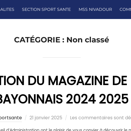
ALITES
SECTION SPORT SANTE
MSS NIVADOUR
COMM
CATÉGORIE :
Non classé
TION DU MAGAZINE DE 
BAYONNAIS 2024 2025
Publié
portsante
21 janvier 2025
Les commentaires sont dé
le
eil d’Administration ont le plaisir de vous convier à découvrir l